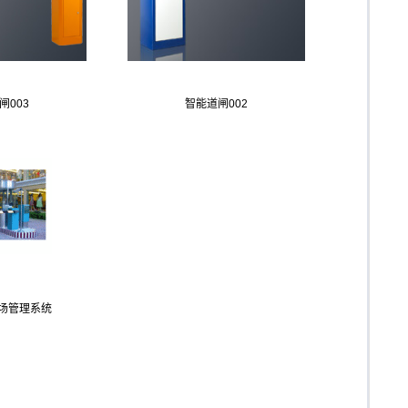
闸003
智能道闸002
场管理系统