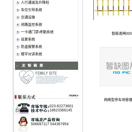
人行通道及升降柱
车位引导系统
交通设施
闭路监控系统
一卡通门禁\考勤系统
智能道闸005
巡更系统
防盗报警系统
楼宇对讲系统
网络型停车场管
023-62273601
18623366145
506697117
544367954