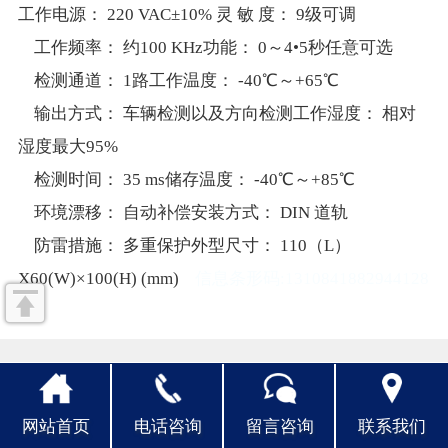
工作电源： 220 VAC±10% 灵 敏 度： 9级可调
人才招聘
工作频率： 约100 KHz功能： 0～4•5秒任意可选
检测通道： 1路工作温度： -40℃～+65℃
联系我们
输出方式： 车辆检测以及方向检测工作湿度： 相对
湿度最大95%
检测时间： 35 ms储存温度： -40℃～+85℃
环境漂移： 自动补偿安装方式： DIN 道轨
防雷措施： 多重保护外型尺寸： 110（L）
X60(W)×100(H) (mm)
信息条形码:1310841882944128
网站首页
电话咨询
留言咨询
联系我们