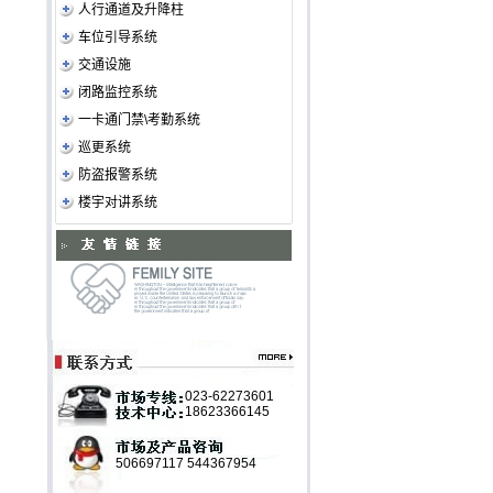
人行通道及升降柱
车位引导系统
交通设施
闭路监控系统
一卡通门禁\考勤系统
巡更系统
防盗报警系统
楼宇对讲系统
023-62273601
18623366145
506697117
544367954