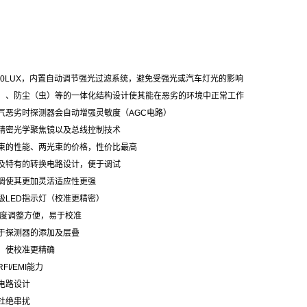
00LUX，内置自动调节强光过滤系统，避免受强光或汽车灯光的影响
、防尘（虫）等的一体化结构设计使其能在恶劣的环境中正常工作
恶劣时探测器会自动增强灵敏度（AGC电路）
密光学聚焦镜以及总线控制技术
的性能、两光束的价格，性价比最高
特有的转换电路设计，便于调试
调使其更加灵活适应性更强
LED指示灯（校准更精密）
度调整方便，易于校准
于探测器的添加及层叠
，使校准更精确
I/EMI能力
电路设计
杜绝串扰