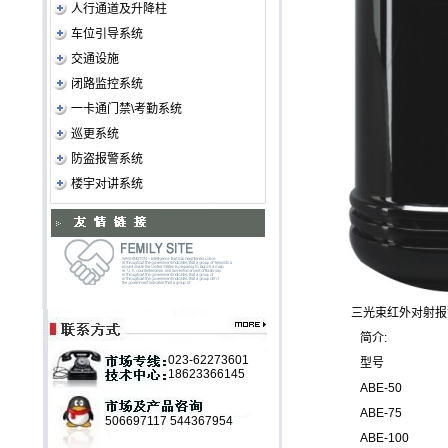
人行通道及升降柱
车位引导系统
交通设施
闭路监控系统
一卡通门禁\考勤系统
巡更系统
防盗报警系统
楼宇对讲系统
三光束红外对射报
简介:
023-62273601
型号
18623366145
ABE-50
ABE-75
506697117
544367954
ABE-100