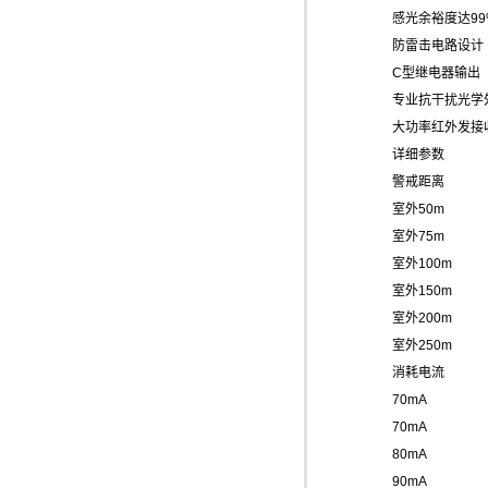
感光余裕度达99
防雷击电路设计
C型继电器输出
专业抗干扰光学
大功率红外发接收
详细参数
警戒距离
室外50m
室外75m
室外100m
室外150m
室外200m
室外250m
消耗电流
70mA
70mA
80mA
90mA