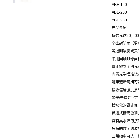
ABE-150
ABE-200
ABE-250
产品介绍
抗强光达50，0
全密封防雨（雾）
当遇到浓雾或天气
采用同轴非球面精
真正做到了四光束
内置光学瞄准镜及
射束遮断周期可
接收信号强度多级
水平/垂直光学角
模块化的设计便
步进式精密微调
具有高水准的抗RF
独特的数字滤波
四段频率可选，